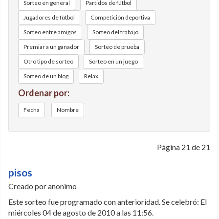
Sorteo en general
Partidos de fútbol
Jugadores de fútbol
Competición deportiva
Sorteo entre amigos
Sorteo del trabajo
Premiar a un ganador
Sorteo de prueba
Otro tipo de sorteo
Sorteo en un juego
Sorteo de un blog
Relax
Ordenar por:
Fecha
Nombre
Página 21 de 21
pisos
Creado por anonimo
Este sorteo fue programado con anterioridad. Se celebró: El
miércoles 04 de agosto de 2010 a las 11:56.