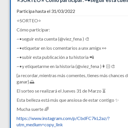
⭐️SORTEO⭐️ Cómo participar: ~•seguir esta cue
Participa hasta el 31/03/2022
⭐️SORTEO⭐️
Cómo participar:
~•seguir esta cuenta (@viez_fena ) 🎨
~•etiquetar en los comentarios a unx amigx 👀
~•subir esta publicación a tu historia 📲
~•y etiquetarme en la historia (@viez_fena )👩🏻‍🎨
{a recordar, mientras más comentes, tienes más chances 
ganar} 🌅
El sorteo se realizará el Jueves 31 de Marzo ⏳
Esta belleza está más que ansiosa de estar contigo ✨
Mucha suerte 🌈
https://www.instagram.com/p/CbdFC7kL2az/?
utm_medium=copy_link