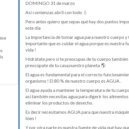
DOMINGO 31 de marzo
Así comienzas abril con todo 💧
Pero antes quiero que sepas qué hay dos puntos impo
este día
La importancia de tomar agua para nuestro cuerpo y 
asa
importante que es cuidar el agua porque es nuestra f
vida !
es
is
Hidrátate pero si te preocupas de tu cuerpo también
preocúpate de tu casa,nuestro planeta 🌎
El agua es fundamental para el correcto funcionamie
organismo ! El 80 % de nuestro cuerpo es AGUA .
El agua ayuda a mantener la temperatura de tu cuerpo
así también necesitas agua para digerir los alimentos
eliminar los productos de desecho.
Es decir necesitamos AGUA para que nuestra máquin
bien !
Y por otra parte es nuestra fuente de vida qué hay que