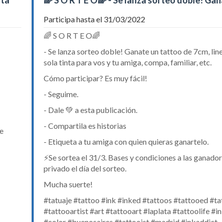
nta
🌈 S O R T E O🌈 - Se lanza sorteo doble! Gan
Participa hasta el 31/03/2022
🌈 S O R T E O🌈
- Se lanza sorteo doble! Ganate un tattoo de 7cm, line
sola tinta para vos y tu amiga, compa, familiar, etc.
Cómo participar? Es muy fácil!
- Seguime.
- Dale 💚 a esta publicación.
- Compartila es historias
de
- Etiqueta a tu amiga con quien quieras ganartelo.
⚡Se sortea el 31/3. Bases y condiciones a las ganado
privado el día del sorteo.
Mucha suerte!
#tatuaje #tattoo #ink #inked #tattoos #tattooed #ta
#tattooartist #art #tattooart #laplata #tattoolife #
#color #buenosaires #tattooist #madrid #inkaddict