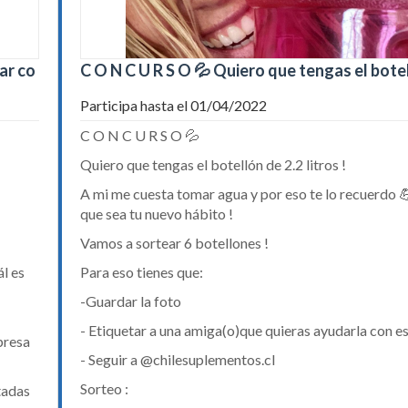
ar co
C O N C U R S O 💦 Quiero que tengas el botel
Participa hasta el 01/04/2022
C O N C U R S O 💦
Quiero que tengas el botellón de 2.2 litros !
A mi me cuesta tomar agua y por eso te lo recuerdo 
que sea tu nuevo hábito !
Vamos a sortear 6 botellones !
́l es
Para eso tienes que:
-Guardar la foto
- Etiquetar a una amiga(o)que quieras ayudarla con e
presa
- Seguir a @chilesuplementos.cl
Sorteo :
tadas