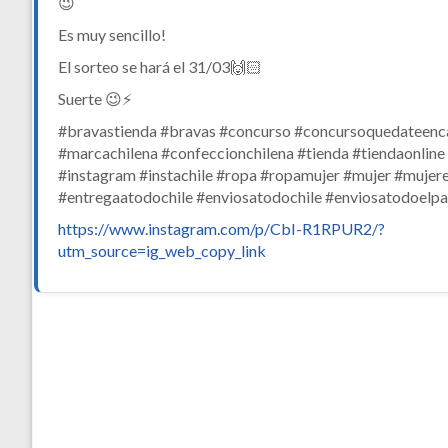
😉
Es muy sencillo!
El sorteo se hará el 31/03🙌🏻
Suerte 😉⚡️
#bravastienda #bravas #concurso #concursoquedateenc
#marcachilena #confeccionchilena #tienda #tiendaonline
#instagram #instachile #ropa #ropamujer #mujer #mujer
#entregaatodochile #enviosatodochile #enviosatodoelpa
https://www.instagram.com/p/CbI-R1RPUR2/?
utm_source=ig_web_copy_link