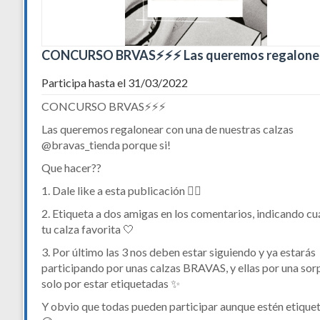
CONCURSO BRVAS⚡️⚡️⚡️ Las queremos regalone
Participa hasta el 31/03/2022
CONCURSO BRVAS⚡️⚡️⚡️
Las queremos regalonear con una de nuestras calzas
@bravas_tienda porque si!
Que hacer??
1. Dale like a esta publicación 👍🏻
2. Etiqueta a dos amigas en los comentarios, indicando cua
tu calza favorita 🤍
3. Por último las 3 nos deben estar siguiendo y ya estarás
participando por unas calzas BRAVAS, y ellas por una sor
solo por estar etiquetadas ✨
Y obvio que todas pueden participar aunque estén etique