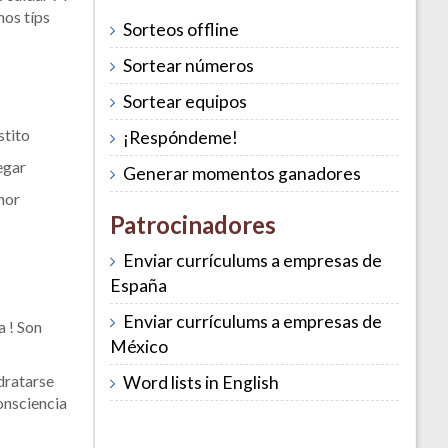
nos típs
Sorteos offline
Sortear números
Sortear equipos
stito
¡Respóndeme!
egar
Generar momentos ganadores
nor
Patrocinadores
Enviar currículums a empresas de
España
Enviar currículums a empresas de
 ! Son
México
dratarse
Word lists in English
onsciencia