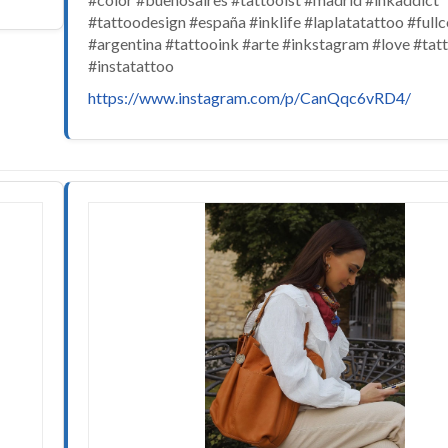
#tattoodesign #españa #inklife #laplatatattoo #fullc
#argentina #tattooink #arte #inkstagram #love #tat
#instatattoo
https://www.instagram.com/p/CanQqc6vRD4/