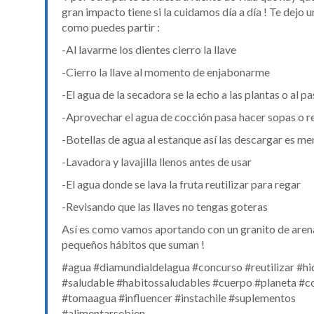
gran impacto tiene si la cuidamos día a día ! Te dejo u
como puedes partir :
-Al lavarme los dientes cierro la llave
-Cierro la llave al momento de enjabonarme
-El agua de la secadora se la echo a las plantas o al pa
-Aprovechar el agua de cocción pasa hacer sopas o r
-Botellas de agua al estanque así las descargar es me
-Lavadora y lavajilla llenos antes de usar
-El agua donde se lava la fruta reutilizar para regar
-Revisando que las llaves no tengas goteras
Así es como vamos aportando con un granito de arena
pequeños hábitos que suman !
#agua #diamundialdelagua #concurso #reutilizar #hi
#saludable #habitossaludables #cuerpo #planeta #c
#tomaagua #influencer #instachile #suplementos
#alimentarsebien