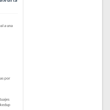
ate un tat
al a una
ras por
tuajes
inkedup