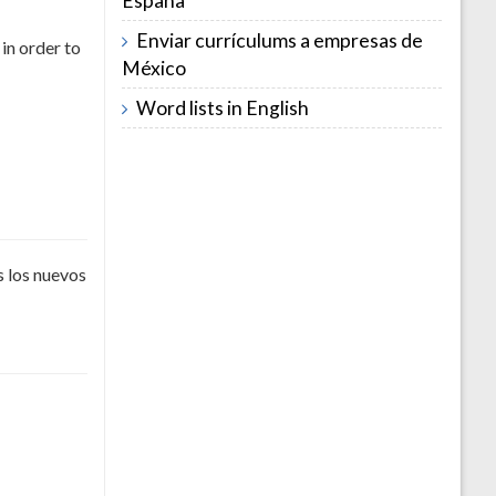
España
Enviar currículums a empresas de
in order to
México
Word lists in English
s los nuevos