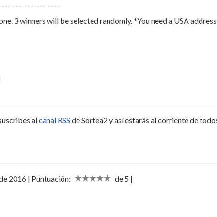
---------------------
e. 3 winners will be selected randomly. *You need a USA address 
)
suscribes al
canal RSS
de Sortea2 y así estarás al corriente de todo
 de 2016 | Puntuación:
de 5 |