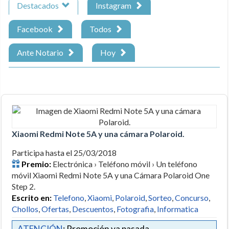
Destacados
Instagram
Facebook
Todos
Ante Notario
Hoy
Xiaomi Redmi Note 5A y una cámara Polaroid.
Participa hasta el 25/03/2018
Premio:
Electrónica › Teléfono móvil › Un teléfono
móvil Xiaomi Redmi Note 5A y una Cámara Polaroid One
Step 2.
Escrito en:
Telefono
,
Xiaomi
,
Polaroid
,
Sorteo
,
Concurso
,
Chollos
,
Ofertas
,
Descuentos
,
Fotografia
,
Informatica
ATENCIÓN
: Promoción ya pasada.