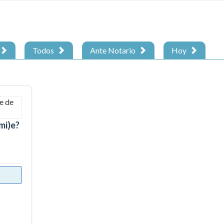
Todos
Ante Notario
Hoy
mi)e?