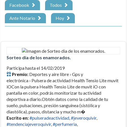
Facebook
Todos
Ante Notario
Hoy
Sorteo dia de los enamorados.
Participa hasta el 14/02/2019
Premio:
Deportes y aire libre › Gps y
electrónica › Pulsera de actividad Health Tensio Lite muvit
iOCon la pulsera Health Tensio Lite de muvit iO con
pantalla en color, podrás monitorizar tu actividad
deportiva a diario.Obtén datos como la calidad de tu
sueño, pulsaciones, presión sanguínea (sistólica y
diastólica), pasos, distancia y mucho m�
Escrito en:
#pulseradeactividad
,
#jeveroquivir
,
#tendenciajeveroquivir
,
#perfumeria
,