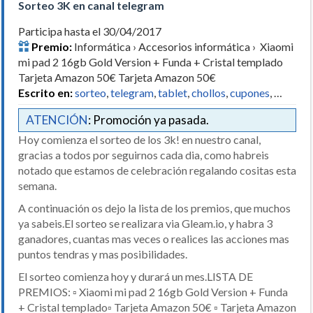
Sorteo 3K en canal telegram
Participa hasta el 30/04/2017
Premio:
Informática › Accesorios informática › Xiaomi
mi pad 2 16gb Gold Version + Funda + Cristal templado
Tarjeta Amazon 50€ Tarjeta Amazon 50€
Escrito en:
sorteo
,
telegram
,
tablet
,
chollos
,
cupones
, …
ATENCIÓN
: Promoción ya pasada.
Hoy comienza el sorteo de los 3k! en nuestro canal,
gracias a todos por seguirnos cada dia, como habreis
notado que estamos de celebración regalando cositas esta
semana.
A continuación os dejo la lista de los premios, que muchos
ya sabeis.El sorteo se realizara via Gleam.io, y habra 3
ganadores, cuantas mas veces o realices las acciones mas
puntos tendras y mas posibilidades.
El sorteo comienza hoy y durará un mes.LISTA DE
PREMIOS: ▫️ Xiaomi mi pad 2 16gb Gold Version + Funda
+ Cristal templado▫️ Tarjeta Amazon 50€ ▫️ Tarjeta Amazon