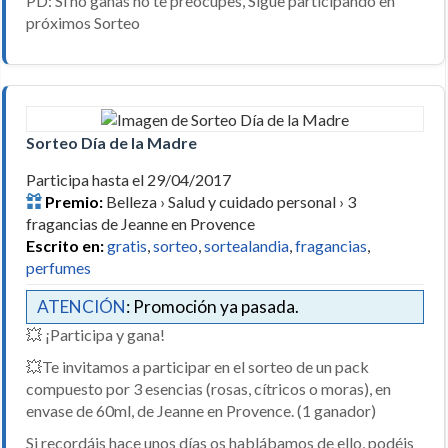
PD: Si no ganas no te preocupes, Sigue participando en
próximos Sorteo
Sorteo Día de la Madre
Participa hasta el 29/04/2017
Premio:
Belleza › Salud y cuidado personal › 3
fragancias de Jeanne en Provence
Escrito en:
gratis
,
sorteo
,
sortealandia
,
fragancias
,
perfumes
ATENCIÓN
: Promoción ya pasada.
💥 ¡Participa y gana!
💥Te invitamos a participar en el sorteo de un pack
compuesto por 3 esencias (rosas, cítricos o moras), en
envase de 60ml, de Jeanne en Provence. (1 ganador)
Si recordáis hace unos días os hablábamos de ello, podéis