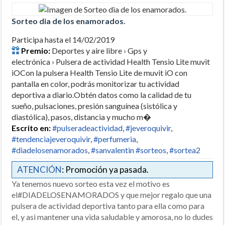
Sorteo dia de los enamorados.
Participa hasta el 14/02/2019
Premio:
Deportes y aire libre › Gps y
electrónica › Pulsera de actividad Health Tensio Lite muvit
iOCon la pulsera Health Tensio Lite de muvit iO con
pantalla en color, podrás monitorizar tu actividad
deportiva a diario.Obtén datos como la calidad de tu
sueño, pulsaciones, presión sanguínea (sistólica y
diastólica), pasos, distancia y mucho m�
Escrito en:
#pulseradeactividad
,
#jeveroquivir
,
#tendenciajeveroquivir
,
#perfumeria
,
#diadelosenamorados
,
#sanvalentin #sorteos
,
#sortea2
ATENCIÓN
: Promoción ya pasada.
Ya tenemos nuevo sorteo esta vez el motivo es
el#DIADELOSENAMORADOS y que mejor regalo que una
pulsera de actividad deportiva tanto para ella como para
el, y asi mantener una vida saludable y amorosa, no lo dudes