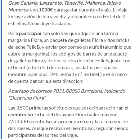
Gran Canaria, Lanzarote, Tenerife, Mallorca, Ibiza o
Menorca
, con
1000€
para gastar durante el viaje. El viaje
incluye avión de ida y vuelta y alojamiento en Hotel de 4
estrellas. No incluye traslados.
Para
participar
tan solo hay que adquirir una tarrina
margarina Flora, un paquete de galletas Flora y dos bricks
de leche FolicB, y enviar por correo un alufoil (aluminio que
cubre la margarina), los códigos de barras de un paquete
de galletas Flora y de dos bricks de leche FolicB, junto con
el ticket (o tickets) de compra, sus datos personales
(nombre, apellidos, DNI, e-mail y nº de telef.) y el número
de cuenta bancaria a esta direccion:
Apartado de correos 7031, 08080 Barcelona, indicando
"Desayuno Flora"
.
Las 3.500 primeras solicitudes que se reciban recibirán
el
reembolso total
del desayuno Flora (valor máximo
7,50€). El reembolso se producirá en un plazo máximo de
dos meses. Aunque reciban el reembolso, seguirán siendo
participantes del sorteo del viaje.