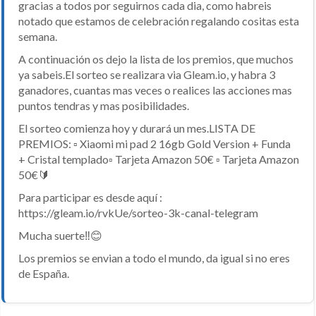
gracias a todos por seguirnos cada dia, como habreis
notado que estamos de celebración regalando cositas esta
semana.
A continuación os dejo la lista de los premios, que muchos
ya sabeis.El sorteo se realizara via Gleam.io, y habra 3
ganadores, cuantas mas veces o realices las acciones mas
puntos tendras y mas posibilidades.
El sorteo comienza hoy y durará un mes.LISTA DE
PREMIOS: ▫️ Xiaomi mi pad 2 16gb Gold Version + Funda
+ Cristal templado▫️ Tarjeta Amazon 50€ ▫️ Tarjeta Amazon
50€🔰
Para participar es desde aquí :
https://gleam.io/rvkUe/sorteo-3k-canal-telegram
Mucha suerte‼️😊
Los premios se envian a todo el mundo, da igual si no eres
de España.