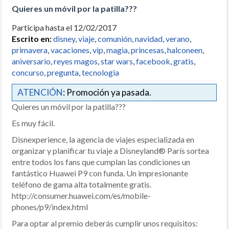
Quieres un móvil por la patilla???
Participa hasta el 12/02/2017
Escrito en:
disney
,
viaje
,
comunión
,
navidad
,
verano
,
primavera
,
vacaciones
,
vip
,
magia
,
princesas
,
halconeen
,
aniversario
,
reyes magos
,
star wars
,
facebook
,
gratis
,
concurso
,
pregunta
,
tecnologia
ATENCIÓN
: Promoción ya pasada.
Quieres un móvil por la patilla???
Es muy fácil.
Disnexperience, la agencia de viajes especializada en
organizar y planificar tu viaje a Disneyland® París sortea
entre todos los fans que cumplan las condiciones un
fantástico Huawei P9 con funda. Un impresionante
teléfono de gama alta totalmente gratis.
http://consumer.huawei.com/es/mobile-
phones/p9/index.html
Para optar al premio deberás cumplir unos requisitos: