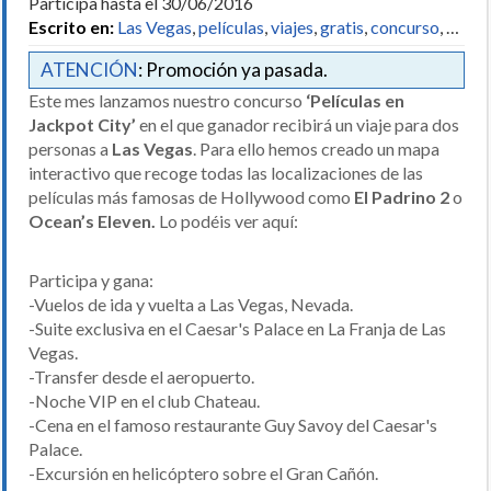
Participa hasta el 30/06/2016
Escrito en:
Las Vegas
,
películas
,
viajes
,
gratis
,
concurso
, …
ATENCIÓN
: Promoción ya pasada.
Este mes lanzamos nuestro concurso
‘Películas en
Jackpot City’
en el que ganador recibirá un viaje para dos
personas a
Las Vegas
. Para ello hemos creado un mapa
interactivo que recoge todas las localizaciones de las
películas más famosas de Hollywood como
El Padrino 2
o
Ocean’s Eleven.
Lo podéis ver aquí:
Participa y gana:
-Vuelos de ida y vuelta a Las Vegas, Nevada.
-Suite exclusiva en el Caesar's Palace en La Franja de Las
Vegas.
-Transfer desde el aeropuerto.
-Noche VIP en el club Chateau.
-Cena en el famoso restaurante Guy Savoy del Caesar's
Palace.
-Excursión en helicóptero sobre el Gran Cañón.