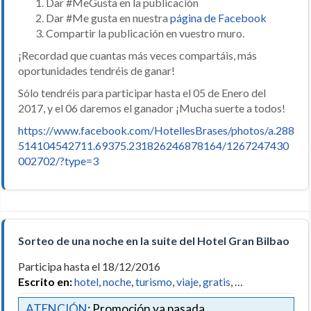
Dar #MeGusta en la publicación
Dar #Me gusta en nuestra
página de Facebook
Compartir la publicación en vuestro muro.
¡Recordad que cuantas más veces compartáis, más
oportunidades tendréis de ganar!
Sólo tendréis para participar hasta el 05 de Enero del
2017, y el 06 daremos el ganador ¡Mucha suerte a todos!
https://www.facebook.com/HotellesBrases/photos/a.288
514104542711.69375.231826246878164/1267247430
002702/?type=3
Sorteo de una noche en la suite del Hotel Gran Bilbao
Participa hasta el 18/12/2016
Escrito en:
hotel
,
noche
,
turismo
,
viaje
,
gratis
, …
ATENCIÓN
: Promoción ya pasada.