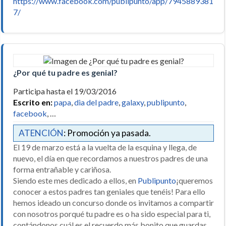
https://www.facebook.com/publipunto/app/7945889381
7/
¿Por qué tu padre es genial?
Participa hasta el 19/03/2016
Escrito en:
papa
,
dia del padre
,
galaxy
,
publipunto
,
facebook
, …
ATENCIÓN
: Promoción ya pasada.
El 19 de marzo está a la vuelta de la esquina y llega, de
nuevo, el día en que recordamos a nuestros padres de una
forma entrañable y cariñosa.
Siendo este mes dedicado a ellos, en
Publipunto
¡queremos
conocer a estos padres tan geniales que tenéis! Para ello
hemos ideado un concurso donde os invitamos a compartir
con nosotros porqué tu padre es o ha sido especial para ti,
contándonos cuál es el recuerdo más bonito que guardas