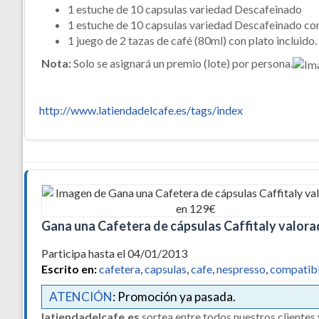
1 estuche de 10 capsulas variedad Descafeinado
1 estuche de 10 capsulas variedad Descafeinado con
1 juego de 2 tazas de café (80ml) con plato incluido.
Nota:
Solo se asignará un premio (lote) por persona.
http://www.latiendadelcafe.es/tags/index
Gana una Cafetera de cápsulas Caffitaly valora
Participa hasta el 04/01/2013
Escrito en:
cafetera
,
capsulas
,
cafe
,
nespresso
,
compatib
ATENCIÓN
: Promoción ya pasada.
latiendadelcafe.es
sortea entre todos nuestros clientes 