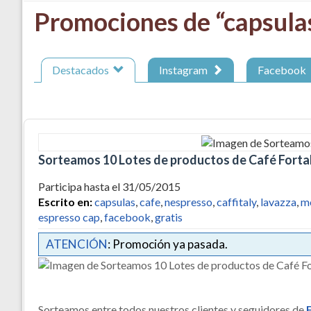
Promociones de “capsula
Destacados
Instagram
Facebook
Sorteamos 10 Lotes de productos de Café Forta
Participa hasta el 31/05/2015
Escrito en:
capsulas
,
cafe
,
nespresso
,
caffitaly
,
lavazza
,
m
espresso cap
,
facebook
,
gratis
ATENCIÓN
: Promoción ya pasada.
Sorteamos entre todos nuestros clientes y seguidores de