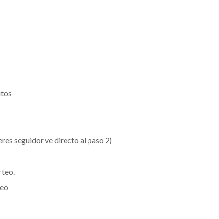
utos
 eres seguidor ve directo al paso 2)
rteo.
teo