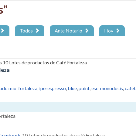
s”
Todos
Ante Notario
Hoy
leza
odo mio
,
fortaleza
,
iperespresso
,
blue
,
point
,
ese
,
monodosis
,
cafet
Facebook
,
10 Lotes de productos de café Fortaleza.