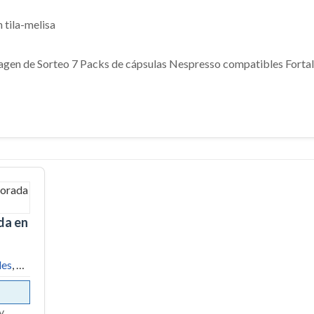
 tila-melisa
da en 129€
les
, …
y