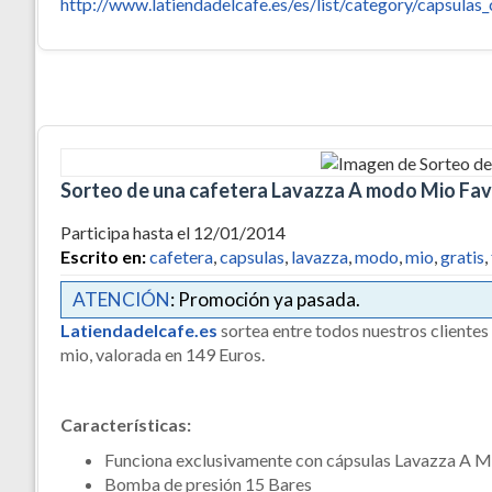
http://www.latiendadelcafe.es/es/list/category/capsula
Sorteo de una cafetera Lavazza A modo Mio Fav
Participa hasta el 12/01/2014
Escrito en:
cafetera
,
capsulas
,
lavazza
,
modo
,
mio
,
gratis
,
ATENCIÓN
: Promoción ya pasada.
Latiendadelcafe.es
sortea entre todos nuestros clientes
mio, valorada en 149 Euros.
Características:
Funciona exclusivamente con cápsulas Lavazza A 
Bomba de presión 15 Bares