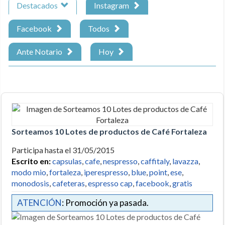
Destacados
Instagram
Facebook
Todos
Ante Notario
Hoy
Sorteamos 10 Lotes de productos de Café Fortaleza
Participa hasta el 31/05/2015
Escrito en:
capsulas
,
cafe
,
nespresso
,
caffitaly
,
lavazza
,
modo mio
,
fortaleza
,
iperespresso
,
blue
,
point
,
ese
,
monodosis
,
cafeteras
,
espresso cap
,
facebook
,
gratis
ATENCIÓN
: Promoción ya pasada.