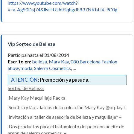
https://www.youtube.com/watch?
v=a_AgS0Dsj74&list=UUdFiqhgdF837NKbLlX-9C0g
Vip Sorteo de Belleza
Participa hasta el 31/08/2014
Escrito en:
belleza
,
Mary Kay
,
080 Barcelona Fashion
Show
,
moda
,
Salerm Cosmetics
, …
ATENCIÓN
: Promoción ya pasada.
Sorteo de Belleza
Mary Kay Maquillaje Packs
Sombra y lápiz labios de la colección Mary Kay @atplay +
Invitación al taller de asesoría de belleza y maquillaje* +
Dos productos para el tratamiento del pelo con aceite de
argán de salerm cosmetics +