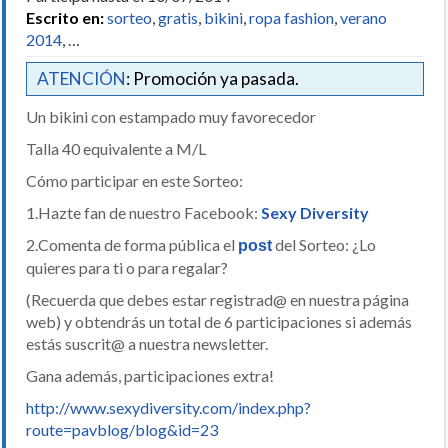
Escrito en:
sorteo
,
gratis
,
bikini
,
ropa fashion
,
verano
2014
, …
ATENCIÓN
: Promoción ya pasada.
Un bikini con estampado muy favorecedor
Talla 40 equivalente a M/L
Cómo participar en este Sorteo:
1.Hazte fan de nuestro Facebook:
Sexy Diversity
2.Comenta de forma pública el
del Sorteo: ¿Lo
post
quieres para ti o para regalar?
(Recuerda que debes estar registrad@ en nuestra página
web) y obtendrás un total de 6 participaciones si además
estás suscrit@ a nuestra newsletter.
Gana además, participaciones extra!
http://www.sexydiversity.com/index.php?
route=pavblog/blog&id=23