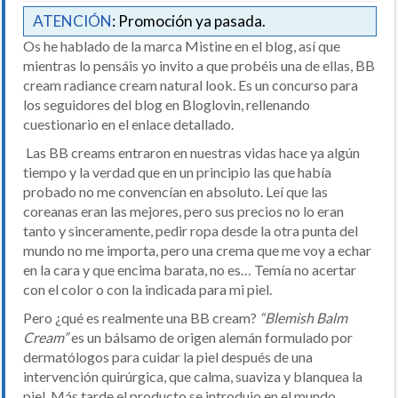
ATENCIÓN
: Promoción ya pasada.
Os he hablado de la marca Mistine en el blog, así que
mientras lo pensáis yo invito a que probéis una de ellas, BB
cream radiance cream natural look. Es un concurso para
los seguidores del blog en Bloglovin, rellenando
cuestionario en el enlace detallado.
Las BB creams entraron en nuestras vidas hace ya algún
tiempo y la verdad que en un principio las que había
probado no me convencían en absoluto. Leí que las
coreanas eran las mejores, pero sus precios no lo eran
tanto y sinceramente, pedir ropa desde la otra punta del
mundo no me importa, pero una crema que me voy a echar
en la cara y que encima barata, no es… Temía no acertar
con el color o con la indicada para mi piel.
Pero ¿qué es realmente una BB cream?
“Blemish Balm
Cream”
es un bálsamo de origen alemán formulado por
dermatólogos para cuidar la piel después de una
intervención quirúrgica, que calma, suaviza y blanquea la
piel. Más tarde el producto se introdujo en el mundo