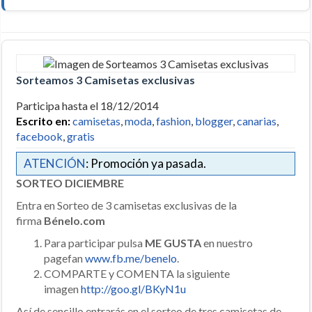
Sorteamos 3 Camisetas exclusivas
Participa hasta el 18/12/2014
Escrito en:
camisetas
,
moda
,
fashion
,
blogger
,
canarias
,
facebook
,
gratis
ATENCIÓN
: Promoción ya pasada.
SORTEO DICIEMBRE
Entra en Sorteo de 3 camisetas exclusivas de la
firma
Bénelo.com
Para participar pulsa
ME GUSTA
en nuestro
pagefan
www.fb.me/benelo
.
COMPARTE y COMENTA la siguiente
imagen
http://goo.gl/BKyN1u
Así de sencillo entrarás en el sorteo de tres camisetas de