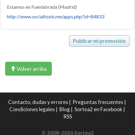
Estamos en Fuenlabrada (Madrid)
http://www.socialtools.me/apps.php?id=84833
Publicar mi promoción
Volver arriba
Contacto, dudas y errores
|
Preguntas frecuentes
|
Condiciones legales
|
Blog
|
Sortea2 en Facebook
|
RSS
© 2008-2026 Sortea2