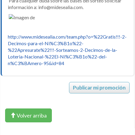
Para cualquier duda sobre las bases del sorteo solicitar
información a: info@midesealia.com.
http://www.midesealia.com/team.php?o=%22Gratis!!!-2-
Decimos-para-el-Ni%C3%B1o%22-
%22Apresurate%22!!!-Sorteamos-2-Decimos-de-la-
Loteria-Nacional-%22El-Ni%C3%B1o%22-del-
n%C3%BAmero-95&id=84
Publicar mi promoción
Volver arriba