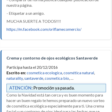
nuestra página.
- Etiquetar a un amigo.
MUCHA SUERTE A TODOS!!!!
https://m.facebook.com/oriflamecomercio/
Crema y contorno de ojos ecológicos Santaverde
Participa hasta el 20/12/2016
Escrito en:
cosmetica ecologica
,
cosmética natural
,
naturality
,
santaverde
,
cosmetica bio
, …
ATENCIÓN
: Promoción ya pasada.
Como la Navidad está tan cerca y es buen momento para
hacer un buen regalo te hemos preparado un nuevo sorteo
de cosmética ecológica especialmente para ti. Una crema
facial y un contorno de ojos ideal para las fechas que se