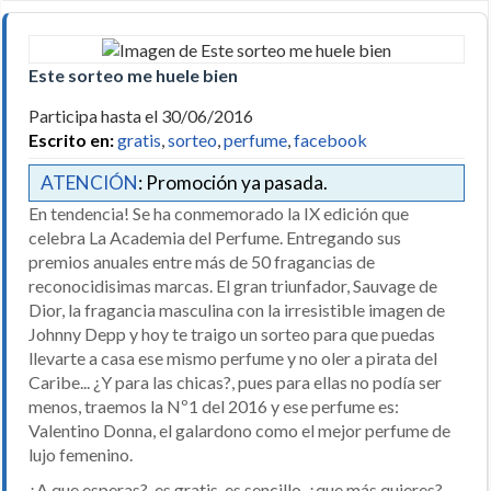
Este sorteo me huele bien
Participa hasta el 30/06/2016
Escrito en:
gratis
,
sorteo
,
perfume
,
facebook
ATENCIÓN
: Promoción ya pasada.
En tendencia! Se ha conmemorado la IX edición que
celebra La Academia del Perfume. Entregando sus
premios anuales entre más de 50 fragancias de
reconocidisimas marcas. El gran triunfador, Sauvage de
Dior, la fragancia masculina con la irresistible imagen de
Johnny Depp y hoy te traigo un sorteo para que puedas
llevarte a casa ese mismo perfume y no oler a pirata del
Caribe... ¿Y para las chicas?, pues para ellas no podía ser
menos, traemos la Nº1 del 2016 y ese perfume es:
Valentino Donna, el galardono como el mejor perfume de
lujo femenino.
¿A que esperas?, es gratis, es sencillo, ¿que más quieres?