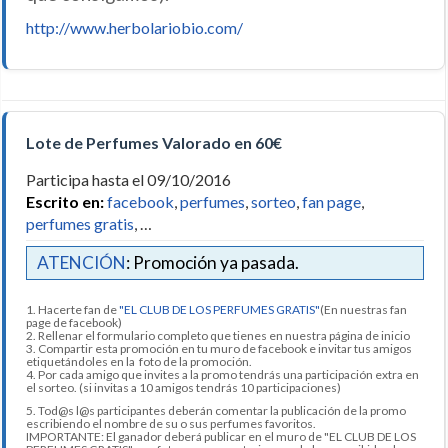
http://www.herbolariobio.com/
Lote de Perfumes Valorado en 60€
Participa hasta el 09/10/2016
Escrito en:
facebook
,
perfumes
,
sorteo
,
fan page
,
perfumes gratis
, …
ATENCIÓN
: Promoción ya pasada.
1. Hacerte fan de
"EL CLUB DE LOS PERFUMES GRATIS"
(En nuestras fan
page de facebook)
2. Rellenar el formulario completo que tienes en nuestra página de inicio
3. Compartir esta promoción en tu muro de facebook e invitar tus amigos
etiquetándoles en la foto de la promoción.
4. Por cada amigo que invites a la promo tendrás una participación extra en
el sorteo. (si invitas a 10 amigos tendrás 10 participaciones)
5. Tod@s l@s participantes deberán comentar la publicación de la promo
escribiendo el nombre de su o sus perfumes favoritos.
IMPORTANTE: El ganador deberá publicar en el muro de "EL CLUB DE LOS