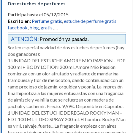
Dosestuches de perfumes
Participa hasta el 05/12/2015
Escrito en:
Perfume gratis
,
estuche de perfume gratis
,
facebook
,
blog
,
gratis
, …
ATENCIÓN
: Promoción ya pasada.
Sorteo especial navidad de dos estuches de perfumes (hay
dos ganadores):
1 UNIDAD DEL ESTUCHE AMORE MIO PASSION - EDP
100 ml + BODY LOTION 200 ml. Amore Mio Passion
comienza con un olor afrutado y radiante de mandarina,
frambuesa y flor de melocotón, dando continuidad con un
ramo precioso de jazmín, orquídea y peonía. La impresión
final hipnotiza a las mujeres entusiastas con una fragancia
de almizcle y vainilla que se refuerzan con madera de
pachulí y cachemir. Precio: 9,99€. Disponible en Caprabo.
1 UNIDAD DEL ESTUCHE DE REGALO ROCKY MAN –
EDT 100 ML + DEO SPRAY 200 ml. El hombre Rocky Man
es viril, salvaje, fuerte... La fragancia empieza con aires
frescos y tónicos de cítricos que deja emerger suavemente