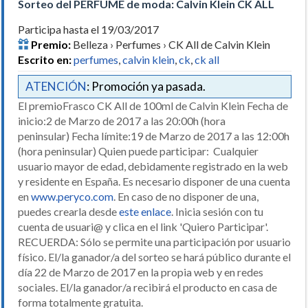
Sorteo del PERFUME de moda: Calvin Klein CK ALL
Participa hasta el 19/03/2017
Premio:
Belleza › Perfumes › CK All de Calvin Klein
Escrito en:
perfumes
,
calvin klein
,
ck
,
ck all
ATENCIÓN
: Promoción ya pasada.
El premioFrasco CK All de 100ml de Calvin Klein Fecha de
inicio:2 de Marzo de 2017 a las 20:00h (hora
peninsular) Fecha límite:19 de Marzo de 2017 a las 12:00h
(hora peninsular) Quien puede participar: Cualquier
usuario mayor de edad, debidamente registrado en la web
y residente en España. Es necesario disponer de una cuenta
en
www.peryco.com
. En caso de no disponer de una,
puedes crearla desde
este enlace
. Inicia sesión con tu
cuenta de usuari@ y clica en el link 'Quiero Participar'.
RECUERDA: Sólo se permite una participación por usuario
físico. El/la ganador/a del sorteo se hará público durante el
día 22 de Marzo de 2017 en la propia web y en redes
sociales. El/la ganador/a recibirá el producto en casa de
forma totalmente gratuita.