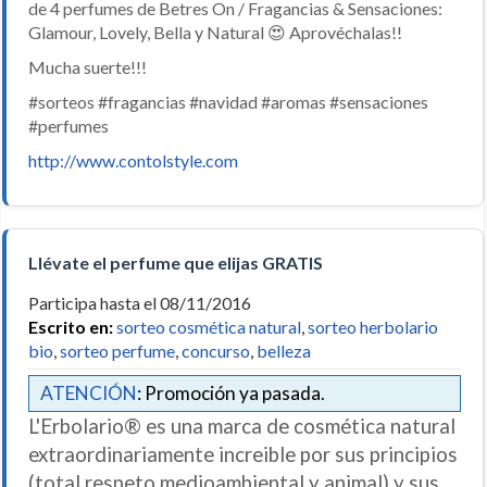
de 4 perfumes de Betres On / Fragancias & Sensaciones:
Glamour, Lovely, Bella y Natural 😍 Aprovéchalas!!
Mucha suerte!!!
#sorteos #fragancias #navidad #aromas #sensaciones
#perfumes
http://www.contolstyle.com
Llévate el perfume que elijas GRATIS
Participa hasta el 08/11/2016
Escrito en:
sorteo cosmética natural
,
sorteo herbolario
bio
,
sorteo perfume
,
concurso
,
belleza
ATENCIÓN
: Promoción ya pasada.
L'Erbolario® es una marca de cosmética natural
extraordinariamente increible por sus principios
(total respeto medioambiental y animal) y sus