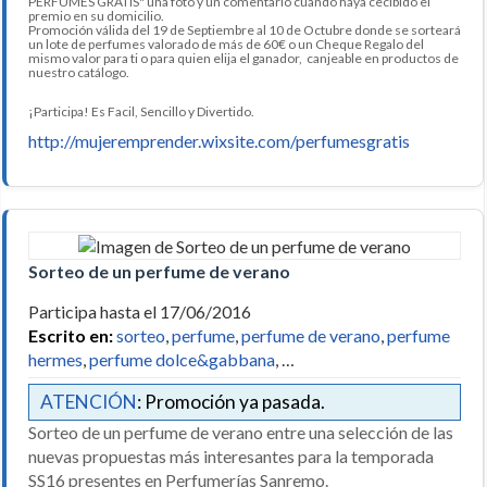
PERFUMES GRATIS" una foto y un comentario cuando haya cecibido el
premio en su domicilio.
Promoción válida del 19 de Septiembre al 10 de Octubre donde se sorteará
un lote de perfumes valorado de más de 60€ o un Cheque Regalo del
mismo valor para ti o para quien elija el ganador, canjeable en productos de
nuestro catálogo.
¡Participa! Es Facil, Sencillo y Divertido.
http://mujeremprender.wixsite.com/perfumesgratis
Sorteo de un perfume de verano
Participa hasta el 17/06/2016
Escrito en:
sorteo
,
perfume
,
perfume de verano
,
perfume
hermes
,
perfume dolce&gabbana
, …
ATENCIÓN
: Promoción ya pasada.
Sorteo de un perfume de verano entre una selección de las
nuevas propuestas más interesantes para la temporada
SS16 presentes en Perfumerías Sanremo.