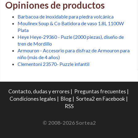
Opiniones de productos
Barbacoa de inoxidable para piedra volcánica
Moulinex Soup & Co Batidora de vaso 1.8L 1100W
Plata
Heye Heye-29360 - Puzle (2000 piezas), diseño de
tren de Mordillo
Armouron - Accesorio para disfraz de Armouron para
niño (más de 4 años)
Clementoni 23570- Puzzle infantil
Contacto, dudas y errores
|
Preguntas frecuentes
|
Condiciones legales
|
Blog
|
Sortea2 en Facebook
|
RSS
© 2008-2026 Sortea2