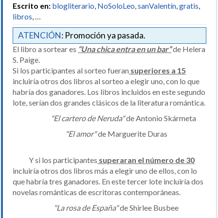
Escrito en:
blogliterario
,
NoSoloLeo
,
sanValentín
,
gratis
,
libros
, …
ATENCIÓN
: Promoción ya pasada.
El libro a sortear es
“Una chica entra en un bar”
de Helera
S. Paige.
Si los participantes al sorteo fueran
superiores a 15
incluiría otros dos libros al sorteo a elegir uno, con lo que
habría dos ganadores. Los libros incluidos en este segundo
lote, serían dos grandes clásicos de la literatura romántica.
"El cartero de Neruda"
de Antonio Skármeta
"El amor"
de Marguerite Duras
Y si los participantes
superaran el número de 30
incluiría otros dos libros más a elegir uno de ellos, con lo
que habría tres ganadores. En este tercer lote incluiría dos
novelas románticas de escritoras contemporáneas.
"La rosa de España"
de Shirlee Busbee