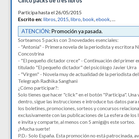
Cinco packs de tres libros
Participa hasta el 26/05/2015
Escrito en:
libros
,
2015
,
libro
,
book
,
ebook
, …
ATENCIÓN
: Promoción ya pasada.
Sorteamos 5 packs con 3 novedades esenciales:
- "Antonia" - Primera novela de la periodista y escritora 
Concostrina
- "El pequeño dictador crece" - Continuación del primer 
titulado "El pequeño dictador" del psicólogo Javier Urra
- "Virgen" - Novela muy de actualidad de la periodista del
Telegraph Radhika Sanghani
¿Cómo participar?:
Solo tienes que hacer "click" en el botón "Participa". Una 
dentro, sigue las instrucciones e introduce tus datos para 
los boletines, promociones, sorteos y concursos relacion
exclusivamente con las publicaciones de La esfera de los 
e invita y comparte, al menos con 5 amig@s este sorteo.
¡Mucha suerte!
P.D.- Solo España. Esta promoción no está patrocinada, a