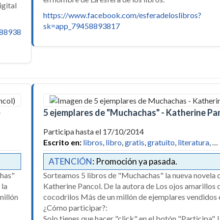
gital
https://www.facebook.com/esferadeloslibros?
sk=app_79458893817
588938
)
5 ejemplares de "Muchachas" - Katherine Pa
Participa hasta el 17/10/2014
Escrito en:
libros
,
libro
,
gratis
,
gratuito
,
literatura
, …
ATENCIÓN
: Promoción ya pasada.
chas"
Sorteamos 5 libros de "Muchachas" la nueva novela 
 la
Katherine Pancol. De la autora de Los ojos amarillos 
millón
cocodrilos Más de un millón de ejemplares vendidos 
¿Cómo participar?:
Solo tienes que hacer "click" en el botón "Participa".