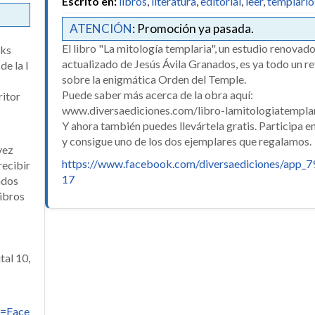
Escrito en:
libros
,
literatura
,
editorial
,
leer
,
templario
ATENCIÓN
: Promoción ya pasada.
El libro "La mitología templaria", un estudio renovado
cks
actualizado de Jesús Ávila Granados, es ya todo un r
de la I
sobre la enigmática Orden del Temple.
Puede saber más acerca de la obra aquí:
ritor
www.diversaediciones.com/libro-lamitologiatempla
Y ahora también puedes llevártela gratis. Participa en
y consigue uno de los dos ejemplares que regalamos.
vez
https://www.facebook.com/diversaediciones/app_
recibir
17
ados
libros
tal 10,
=Face