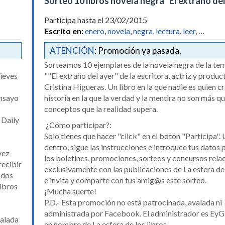
Sorteo 10 libros novela negra "El extraño del
Participa hasta el 23/02/2015
Escrito en:
enero
,
novela
,
negra
,
lectura
,
leer
, …
ATENCIÓN
: Promoción ya pasada.
Sorteamos 10 ejemplares de la novela negra de la t
Nieves
""El extraño del ayer" de la escritora, actriz y produc
Cristina Higueras. Un libro en la que nadie es quien cr
ensayo
historia en la que la verdad y la mentira no son más q
conceptos que la realidad supera.
 Daily
¿Cómo participar?:
Solo tienes que hacer "click" en el botón "Participa".
dentro, sigue las instrucciones e introduce tus datos 
vez
los boletines, promociones, sorteos y concursos rel
recibir
exclusivamente con las publicaciones de La esfera de 
ados
e invita y comparte con tus amig@s este sorteo.
libros
¡Mucha suerte!
P.D.- Esta promoción no está patrocinada, avalada ni
administrada por Facebook. El administrador es EyG 
valada
en nombre de La esfera de los libros.