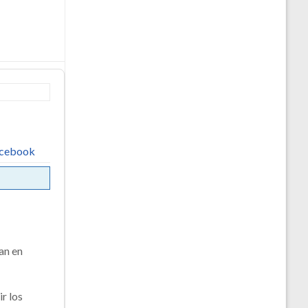
acebook
an en
ir los