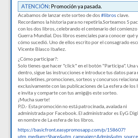
ATENCIÓN
: Promoción ya pasada.
Acabamos de lanzar este sorteo de dos
#libros
clave.
Recordamos la historia para no repetirla.Sorteamos 5 pa
con los dos libros, celebrando el centenario del comienzo 
Guerra Mundial. Dos libros esenciales para conocer qué y
cómo sucedió. Uno de ellos escrito por el consagrado esc
Vicente Blasco Ibañez.
¿Cómo participar?:
Solo tienes que hacer "click" en el botón "Participa". Una 
dentro, sigue las instrucciones e introduce tus datos para 
los boletines, promociones, sorteos y concursos relacion
exclusivamente con las publicaciones de La esfera de los 
e invita y comparte con tus amig@s este sorteo.
¡Mucha suerte!
P.D.- Esta promoción no está patrocinada, avalada ni
administrada por Facebook. El administrador es EyG Digi
en nombre de La esfera de los libros.
https://basicfront.easypromosapp.com/p/158607?
utm_medium=Share&utm_campaign=Admin&utm_source