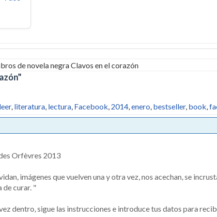
razón"
leer
,
literatura
,
lectura
,
Facebook
,
2014
,
enero
,
bestseller
,
book
,
f
 des Orfèvres 2013
idan, imágenes que vuelven una y otra vez, nos acechan, se incrust
de curar. "
vez dentro, sigue las instrucciones e introduce tus datos para recib