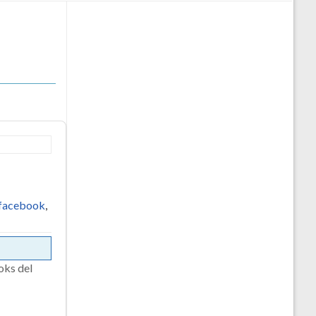
facebook
,
oks del