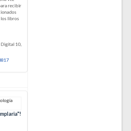
para recibir
acionados
los libros
Digital 10,
3817
mplaria"!