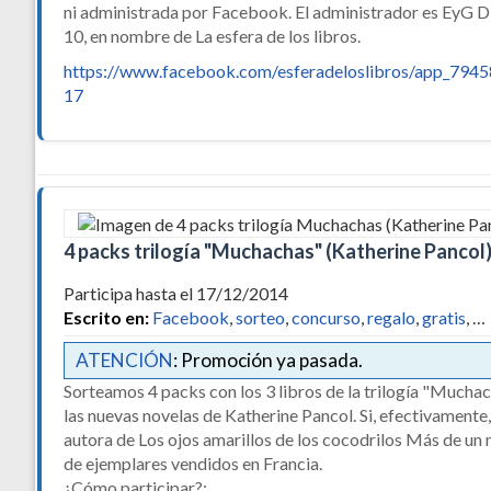
ni administrada por Facebook. El administrador es EyG Di
10, en nombre de La esfera de los libros.
https://www.facebook.com/esferadeloslibros/app_794
17
4 packs trilogía "Muchachas" (Katherine Pancol
Participa hasta el 17/12/2014
Escrito en:
Facebook
,
sorteo
,
concurso
,
regalo
,
gratis
, …
ATENCIÓN
: Promoción ya pasada.
Sorteamos 4 packs con los 3 libros de la trilogía "Mucha
las nuevas novelas de Katherine Pancol. Si, efectivamente,
autora de Los ojos amarillos de los cocodrilos Más de un 
de ejemplares vendidos en Francia.
¿Cómo participar?: