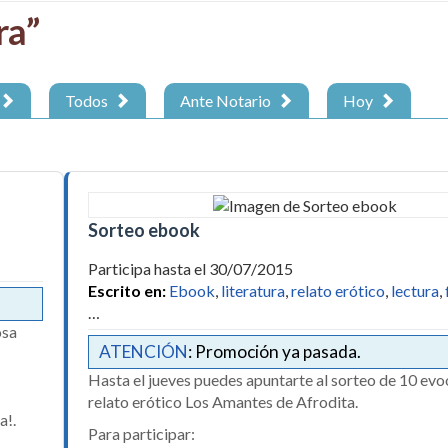
ra”
Todos
Ante Notario
Hoy
Sorteo ebook
Participa hasta el 30/07/2015
Escrito en:
Ebook
,
literatura
,
relato erótico
,
lectura
,
…
osa
ATENCIÓN
: Promoción ya pasada.
Hasta el jueves puedes apuntarte al sorteo de 10 evo
relato erótico Los Amantes de Afrodita.
a!.
Para participar: