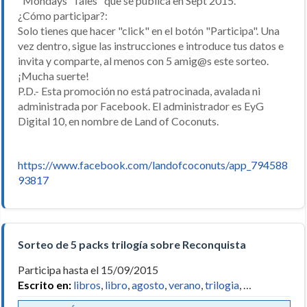
"Mondays´ Tales" que se publica en Sept 2015.
¿Cómo participar?:
Solo tienes que hacer "click" en el botón "Participa". Una
vez dentro, sigue las instrucciones e introduce tus datos e
invita y comparte, al menos con 5 amig@s este sorteo.
¡Mucha suerte!
P.D.- Esta promoción no está patrocinada, avalada ni
administrada por Facebook. El administrador es EyG
Digital 10, en nombre de Land of Coconuts.
https://www.facebook.com/landofcoconuts/app_794588
93817
Sorteo de 5 packs trilogía sobre Reconquista
Participa hasta el 15/09/2015
Escrito en:
libros
,
libro
,
agosto
,
verano
,
trilogia
, …