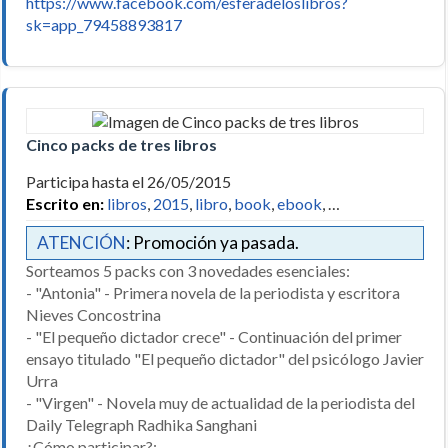
https://www.facebook.com/esferadeloslibros?
sk=app_79458893817
Cinco packs de tres libros
Participa hasta el 26/05/2015
Escrito en:
libros
,
2015
,
libro
,
book
,
ebook
, …
ATENCIÓN
: Promoción ya pasada.
Sorteamos 5 packs con 3 novedades esenciales:
- "Antonia" - Primera novela de la periodista y escritora
Nieves Concostrina
- "El pequeño dictador crece" - Continuación del primer
ensayo titulado "El pequeño dictador" del psicólogo Javier
Urra
- "Virgen" - Novela muy de actualidad de la periodista del
Daily Telegraph Radhika Sanghani
¿Cómo participar?: