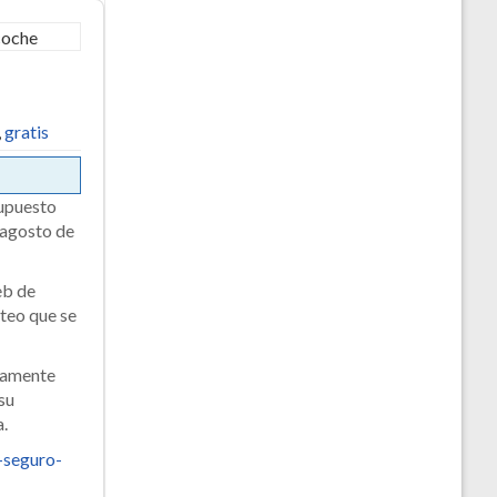
,
gratis
supuesto
 agosto de
eb de
teo que se
etamente
su
a.
-seguro-