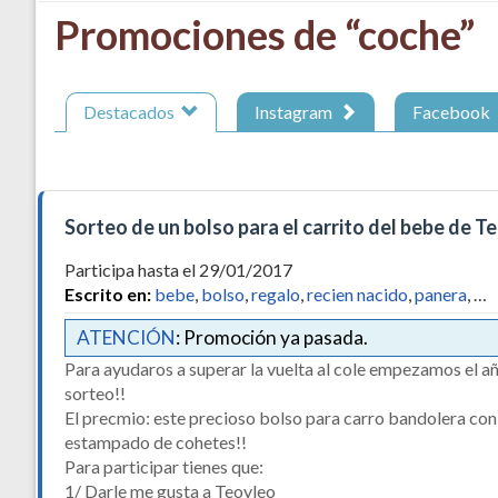
Promociones de “coche”
Destacados
Instagram
Facebook
Sorteo de un bolso para el carrito del bebe de T
Participa hasta el 29/01/2017
Escrito en:
bebe
,
bolso
,
regalo
,
recien nacido
,
panera
, …
ATENCIÓN
: Promoción ya pasada.
Para ayudaros a superar la vuelta al cole empezamos el a
sorteo!!
El precmio: este precioso bolso para carro bandolera con
estampado de cohetes!!
Para participar tienes que:
1/ Darle me gusta a Teoyleo