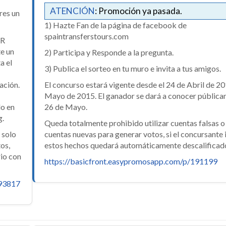
ATENCIÓN
: Promoción ya pasada.
res un
1) Hazte Fan de la página de facebook de
spaintransferstours.com
MR
e un
2) Participa y Responde a la pregunta.
a el
3) Publica el sorteo en tu muro e invita a tus amigos.
ación.
El concurso estará vigente desde el 24 de Abril de 20
Mayo de 2015. El ganador se dará a conocer pública
do en
26 de Mayo.
g.
Queda totalmente prohibido utilizar cuentas falsas o
 solo
cuentas nuevas para generar votos, si el concursante 
tos,
estos hechos quedará automáticamente descalificad
rio con
https://basicfront.easypromosapp.com/p/191199
893817