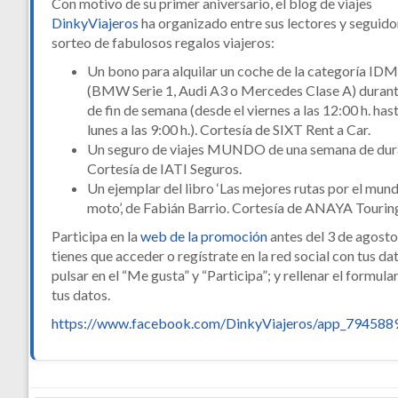
Con motivo de su primer aniversario, el blog de viajes
DinkyViajeros
ha organizado entre sus lectores y seguido
sorteo de fabulosos regalos viajeros:
Un bono para alquilar un coche de la categoría ID
(BMW Serie 1, Audi A3 o Mercedes Clase A) durant
de fin de semana (desde el viernes a las 12:00 h. hast
lunes a las 9:00 h.). Cortesía de SIXT Rent a Car.
Un seguro de viajes MUNDO de una semana de dur
Cortesía de IATI Seguros.
Un ejemplar del libro ‘Las mejores rutas por el mun
moto’, de Fabián Barrio. Cortesía de ANAYA Tourin
Participa en la
web de la promoción
antes del 3 de agosto
tienes que acceder o regístrate en la red social con tus da
pulsar en el “Me gusta” y “Participa”; y rellenar el formula
tus datos.
https://www.facebook.com/DinkyViajeros/app_79458