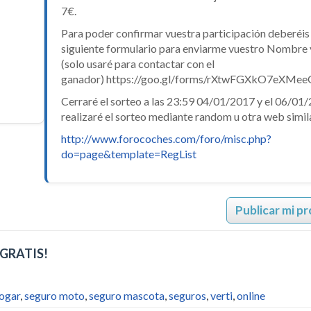
7€.
Para poder confirmar vuestra participación deberéis 
siguiente formulario para enviarme vuestro Nombre y
(solo usaré para contactar con el
ganador) https://goo.gl/forms/rXtwFGXkO7eXMee
Cerraré el sorteo a las 23:59 04/01/2017 y el 06/01
realizaré el sorteo mediante random u otra web simila
http://www.forocoches.com/foro/misc.php?
do=page&template=RegList
Publicar mi p
 GRATIS!
ogar
,
seguro moto
,
seguro mascota
,
seguros
,
verti
,
online