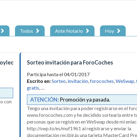
Todos
Ante Notario
Hoy
eoyleo
Sorteo invitación para ForoCoches
Participa hasta el 04/01/2017
Escrito en:
Sorteo
,
invitación
,
forocoches
,
WeSwap
,
gratis
, …
ATENCIÓN
: Promoción ya pasada.
ño con
Tengo una invitación para poder registrarse en el for
www.forocoches.com y he decidido sortearla entre t
personas que se registren en WeSwap desde mi enlac
http://swp.to/es/muf1961 al registrarse y enviar la
documentación recibirás una tarjeta MasterCard Pr