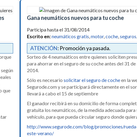
es
Gana neumáticos nuevos para tu coche
Participa hasta el 31/08/2014
Escrito en:
neumáticos gratis
,
motor
,
coche
,
seguros
ATENCIÓN
: Promoción ya pasada.
porque
Sorteo de 4 neumaáticos entre quienes soliciten pre
para ahorrar en el seguro de su coche antes del 31 de
, según
2014.
deales
Sólo es necesario
solicitar el seguro de coche
en la w
s
Segurode.com y se participará directamente en el sor
go que
llevará a cabo el 15 de septiembre
El ganador recibirá en su domicilio de forma compl
gratuita los neumáticos, de la medida adecuada para 
star
vehículo, para que pueda circular seguro donde quier
http://www.segurode.com/blog/promociones/rueda
este-verano/