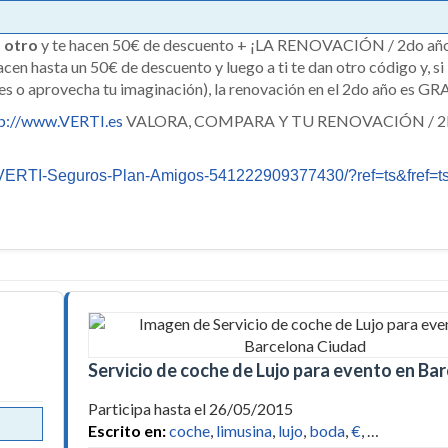
 otro
y te hacen 50€ de descuento + ¡LA RENOVACIÓN / 2do añ
acen hasta un 50€ de descuento y luego a ti te dan otro código y, si
ales o aprovecha tu imaginación), la renovación en el 2do año es 
tp://www.VERTI.es
VALORA, COMPARA Y TU RENOVACIÓN / 
ERTI-Seguros-Plan-Amigos-541222909377430/?ref=ts&fref=t
Servicio de coche de Lujo para evento en Ba
Participa hasta el 26/05/2015
Escrito en:
coche
,
limusina
,
lujo
,
boda
,
€
, …