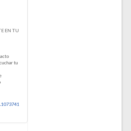
E EN TU
tacto
cuchar tu
e
o
.1073741