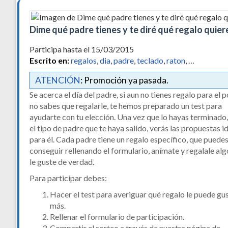
Dime qué padre tienes y te diré qué regalo quier
Participa hasta el 15/03/2015
Escrito en:
regalos
,
dia
,
padre
,
teclado
,
raton
, …
ATENCIÓN
: Promoción ya pasada.
Se acerca el día del padre, si aun no tienes regalo para el 
no sabes que regalarle, te hemos preparado un test para
ayudarte con tu elección. Una vez que lo hayas terminado
el tipo de padre que te haya salido, verás las propuestas i
para él. Cada padre tiene un regalo específico, que puede
conseguir rellenando el formulario, anímate y regalale al
le guste de verdad.
Para participar debes:
Hacer el test para averiguar qué regalo le puede gu
más.
Rellenar el formulario de participación.
Compartir el sorteo a través de nuestra página de