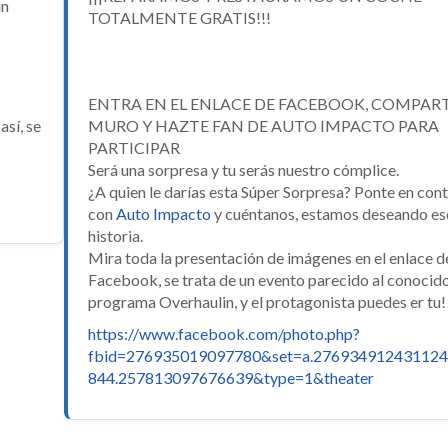
un
TOTALMENTE GRATIS!!!
ENTRA EN EL ENLACE DE FACEBOOK, COMPART
así, se
MURO Y HAZTE FAN DE AUTO IMPACTO PARA
PARTICIPAR
Será una sorpresa y tu serás nuestro cómplice.
¿A quien le darías esta Súper Sorpresa? Ponte en con
con
Auto Impacto
y cuéntanos, estamos deseando es
historia.
Mira toda la presentación de imágenes en el enlace d
Facebook, se trata de un evento parecido al conocid
programa Overhaulin, y el protagonista puedes er tu!
https://www.facebook.com/photo.php?
fbid=276935019097780&set=a.276934912431124
844.257813097676639&type=1&theater