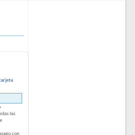
tarjeta
o
odas las
e
epago con