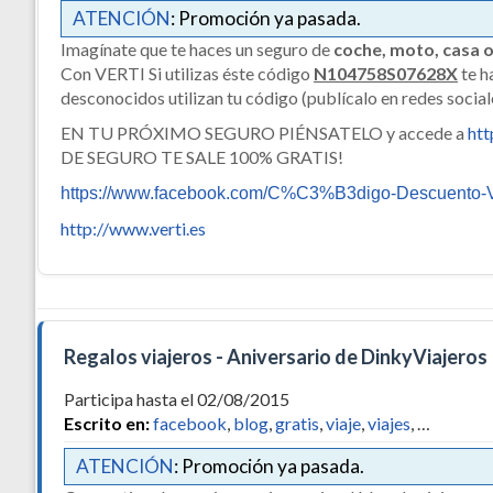
ATENCIÓN
: Promoción ya pasada.
Imagínate que te haces un seguro de
coche, moto, casa o
Con VERTI Si utilizas éste código
N104758S07628X
te h
desconocidos utilizan tu código (publícalo en redes soci
EN TU PRÓXIMO SEGURO PIÉNSATELO y accede a
ht
DE SEGURO TE SALE 100% GRATIS!
https://www.facebook.com/C%C3%B3digo-Descuento-V
http://www.verti.es
Regalos viajeros - Aniversario de DinkyViajeros
Participa hasta el 02/08/2015
Escrito en:
facebook
,
blog
,
gratis
,
viaje
,
viajes
, …
ATENCIÓN
: Promoción ya pasada.