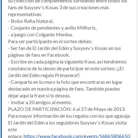
su colección de complementos sorteando entre todos los
fans de Susysev´s Kosas 3 de sus creaciones más
representativas:
- Bolso Rafia Natural,
- Conjunto de pendientes y anillo Milfioris,
- a juego con Colgante Menina.
Para ser participante en el sorteo debes:
- Ser fan de El Jardín del Edén y Susysev´s Kosas en sus
páginas de fans en Facebook.
- Escribe en cada página la siguiente frase, así tendremos
constancia de tu deseo de participar en este sorteo: ¡¡El
Jardín del Edén regala Primavera!!
- Comparte en tu muro la foto que encontraras en lugar
destacado en nuestra página de fans. También puedes
dejar aquí la frase si lo deseas.
- Invitar a 20 amigos al evento.
PLAZO DE PARTICIPACIÓN: 6 al 27 de Mayo de 2013.
Para mayor información de los regalos con los que agasaja
El Jardín del Edén a los seguidores Susysev´s Kosas visita
este
enlace:
https://www.facebook.com/events/56865806650