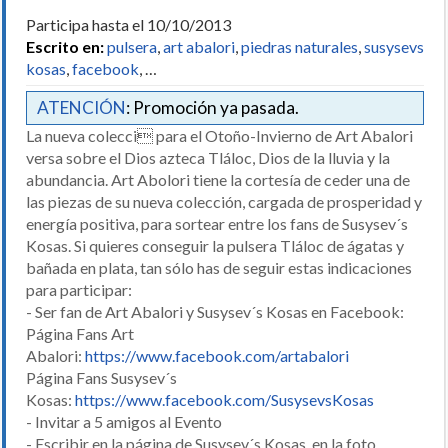
Participa hasta el 10/10/2013
Escrito en:
pulsera
,
art abalori
,
piedras naturales
,
susysevs
kosas
,
facebook
, …
ATENCIÓN
: Promoción ya pasada.
La nueva colecci para el Otoño-Invierno de Art Abalori
versa sobre el Dios azteca Tláloc, Dios de la lluvia y la
abundancia. Art Abolori tiene la cortesía de ceder una de
las piezas de su nueva colección, cargada de prosperidad y
energía positiva, para sortear entre los fans de Susysev´s
Kosas. Si quieres conseguir la pulsera Tláloc de ágatas y
bañada en plata, tan sólo has de seguir estas indicaciones
para participar:
- Ser fan de Art Abalori y Susysev´s Kosas en Facebook:
Página Fans Art
Abalori:
https://www.facebook.com/artabalori
Página Fans Susysev´s
Kosas:
https://www.facebook.com/SusysevsKosas
- Invitar a 5 amigos al Evento
- Escribir en la página de Susysev´s Kosas, en la foto