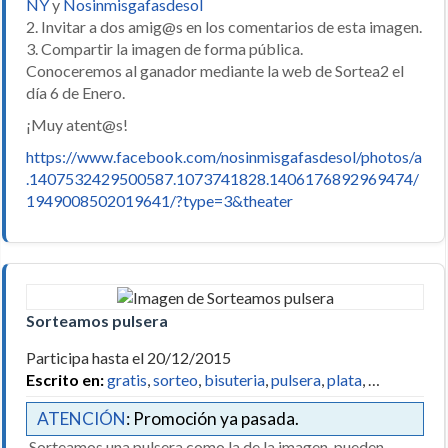
NY
y
Nosinmisgafasdesol
2. Invitar a dos amig@s en los comentarios de esta imagen.
3. Compartir la imagen de forma pública.
Conoceremos al ganador mediante la web de Sortea2 el
día 6 de Enero.
¡Muy atent@s!
https://www.facebook.com/nosinmisgafasdesol/photos/a
.1407532429500587.1073741828.1406176892969474/
1949008502019641/?type=3&theater
Sorteamos pulsera
Participa hasta el 20/12/2015
Escrito en:
gratis
,
sorteo
,
bisuteria
,
pulsera
,
plata
, …
ATENCIÓN
: Promoción ya pasada.
Sorteamos una pulsera como la de la imagen, pueden