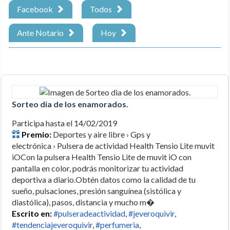
Facebook
Todos
Ante Notario
Hoy
Sorteo dia de los enamorados.
Participa hasta el 14/02/2019
Premio:
Deportes y aire libre › Gps y
electrónica › Pulsera de actividad Health Tensio Lite muvit
iOCon la pulsera Health Tensio Lite de muvit iO con
pantalla en color, podrás monitorizar tu actividad
deportiva a diario.Obtén datos como la calidad de tu
sueño, pulsaciones, presión sanguínea (sistólica y
diastólica), pasos, distancia y mucho m�
Escrito en:
#pulseradeactividad
,
#jeveroquivir
,
#tendenciajeveroquivir
,
#perfumeria
,