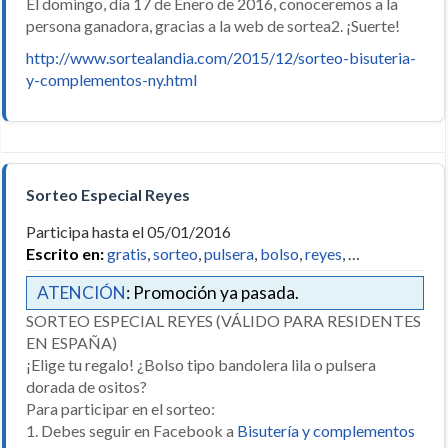
El domingo, día 17 de Enero de 2016, conoceremos a la
persona ganadora, gracias a la web de sortea2. ¡Suerte!
http://www.sortealandia.com/2015/12/sorteo-bisuteria-
y-complementos-ny.html
Sorteo Especial Reyes
Participa hasta el 05/01/2016
Escrito en:
gratis
,
sorteo
,
pulsera
,
bolso
,
reyes
, …
ATENCIÓN
: Promoción ya pasada.
SORTEO ESPECIAL REYES (VÁLIDO PARA RESIDENTES
EN ESPAÑA)
¡Elige tu regalo! ¿Bolso tipo bandolera lila o pulsera
dorada de ositos?
Para participar en el sorteo:
1. Debes seguir en Facebook a
Bisutería y complementos