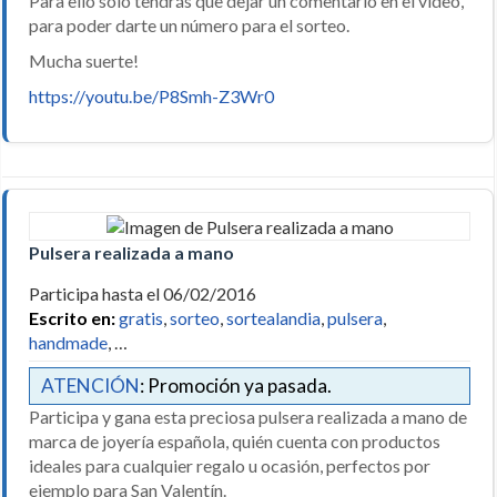
Para ello solo tendrás que dejar un comentario en el video,
para poder darte un número para el sorteo.
Mucha suerte!
https://youtu.be/P8Smh-Z3Wr0
Pulsera realizada a mano
Participa hasta el 06/02/2016
Escrito en:
gratis
,
sorteo
,
sortealandia
,
pulsera
,
handmade
, …
ATENCIÓN
: Promoción ya pasada.
Participa y gana esta preciosa pulsera realizada a mano de
marca de joyería española, quién cuenta con productos
ideales para cualquier regalo u ocasión, perfectos por
ejemplo para San Valentín.