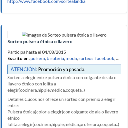
http://www.facebook.com/sortealandia
Sorteo pulsera étnica o llavero
Participa hasta el 04/08/2015
Escrito en:
pulsera
,
bisutería
,
moda
,
sorteos
,
facebook
, …
ATENCIÓN
: Promoción ya pasada.
Sorteo a elegir entre pulsera étnica con colgante de ala o
llavero étnico con lolita a
elegir(cocinera,hippie,médica,coqueta..)
Detalles Cucos nos ofrece un sorteo con premio a elegir
entre:
Pulsera étnica(color a elegir)con colgante de ala o llavero
étnico
lolita a elegir(cocinera,hippie,médica,profesora,coqueta..)