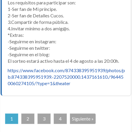
Los requisitos para participar son:
1-Ser fan de Mi príncipe.
2-Ser fan de Detalles Cucos.
3.Compartir de forma pública.
4.Invitar mínimo a dos amig@s.
*Extras:
-Seguirme en instagram:
-Seguirme en twitter:
-Seguirme en el blog:
El sorteo estará activo hasta el 4 de agosto a las 20:00h.
https://www.facebook.com/874338395951939/photos/p
b.874338395951939.-2207520000.1437161610./96445
0060274105/?type=1&theater
1
2
3
4
Siguiente »