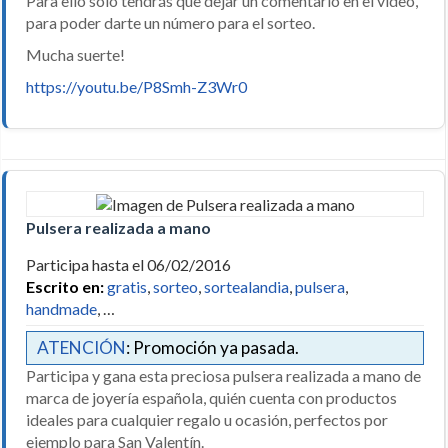
Para ello solo tendrás que dejar un comentario en el video,
para poder darte un número para el sorteo.
Mucha suerte!
https://youtu.be/P8Smh-Z3Wr0
Pulsera realizada a mano
Participa hasta el 06/02/2016
Escrito en:
gratis
,
sorteo
,
sortealandia
,
pulsera
,
handmade
, …
ATENCIÓN
: Promoción ya pasada.
Participa y gana esta preciosa pulsera realizada a mano de
marca de joyería española, quién cuenta con productos
ideales para cualquier regalo u ocasión, perfectos por
ejemplo para San Valentín.