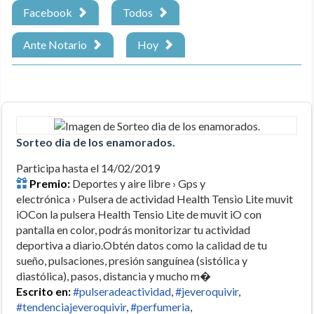
Facebook
Todos
Ante Notario
Hoy
Sorteo dia de los enamorados.
Participa hasta el 14/02/2019
Premio:
Deportes y aire libre › Gps y
electrónica › Pulsera de actividad Health Tensio Lite muvit
iOCon la pulsera Health Tensio Lite de muvit iO con
pantalla en color, podrás monitorizar tu actividad
deportiva a diario.Obtén datos como la calidad de tu
sueño, pulsaciones, presión sanguínea (sistólica y
diastólica), pasos, distancia y mucho m�
Escrito en:
#pulseradeactividad
,
#jeveroquivir
,
#tendenciajeveroquivir
,
#perfumeria
,