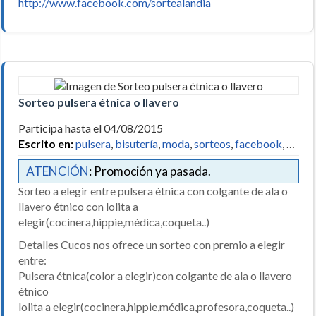
http://www.facebook.com/sortealandia
Sorteo pulsera étnica o llavero
Participa hasta el 04/08/2015
Escrito en:
pulsera
,
bisutería
,
moda
,
sorteos
,
facebook
, …
ATENCIÓN
: Promoción ya pasada.
Sorteo a elegir entre pulsera étnica con colgante de ala o
llavero étnico con lolita a
elegir(cocinera,hippie,médica,coqueta..)
Detalles Cucos nos ofrece un sorteo con premio a elegir
entre:
Pulsera étnica(color a elegir)con colgante de ala o llavero
étnico
lolita a elegir(cocinera,hippie,médica,profesora,coqueta..)