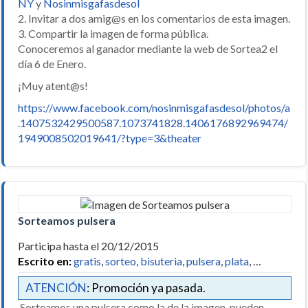
NY
y
Nosinmisgafasdesol
2. Invitar a dos amig@s en los comentarios de esta imagen.
3. Compartir la imagen de forma pública.
Conoceremos al ganador mediante la web de Sortea2 el
día 6 de Enero.
¡Muy atent@s!
https://www.facebook.com/nosinmisgafasdesol/photos/a
.1407532429500587.1073741828.1406176892969474/
1949008502019641/?type=3&theater
Sorteamos pulsera
Participa hasta el 20/12/2015
Escrito en:
gratis
,
sorteo
,
bisuteria
,
pulsera
,
plata
, …
ATENCIÓN
: Promoción ya pasada.
Sorteamos una pulsera como la de la imagen, pueden