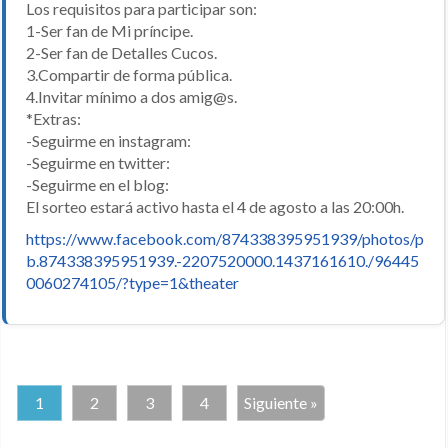
Los requisitos para participar son:
1-Ser fan de Mi príncipe.
2-Ser fan de Detalles Cucos.
3.Compartir de forma pública.
4.Invitar mínimo a dos amig@s.
*Extras:
-Seguirme en instagram:
-Seguirme en twitter:
-Seguirme en el blog:
El sorteo estará activo hasta el 4 de agosto a las 20:00h.
https://www.facebook.com/874338395951939/photos/p
b.874338395951939.-2207520000.1437161610./96445
0060274105/?type=1&theater
1
2
3
4
Siguiente »