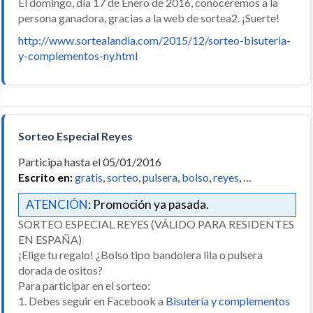
El domingo, día 17 de Enero de 2016, conoceremos a la
persona ganadora, gracias a la web de sortea2. ¡Suerte!
http://www.sortealandia.com/2015/12/sorteo-bisuteria-
y-complementos-ny.html
Sorteo Especial Reyes
Participa hasta el 05/01/2016
Escrito en:
gratis
,
sorteo
,
pulsera
,
bolso
,
reyes
, …
ATENCIÓN
: Promoción ya pasada.
SORTEO ESPECIAL REYES (VÁLIDO PARA RESIDENTES
EN ESPAÑA)
¡Elige tu regalo! ¿Bolso tipo bandolera lila o pulsera
dorada de ositos?
Para participar en el sorteo:
1. Debes seguir en Facebook a
Bisutería y complementos