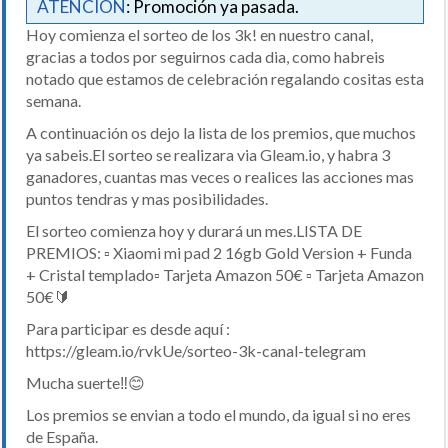
ATENCIÓN
: Promoción ya pasada.
Hoy comienza el sorteo de los 3k! en nuestro canal,
gracias a todos por seguirnos cada dia, como habreis
notado que estamos de celebración regalando cositas esta
semana.
A continuación os dejo la lista de los premios, que muchos
ya sabeis.El sorteo se realizara via Gleam.io, y habra 3
ganadores, cuantas mas veces o realices las acciones mas
puntos tendras y mas posibilidades.
El sorteo comienza hoy y durará un mes.LISTA DE
PREMIOS: ▫️ Xiaomi mi pad 2 16gb Gold Version + Funda
+ Cristal templado▫️ Tarjeta Amazon 50€ ▫️ Tarjeta Amazon
50€🔰
Para participar es desde aquí :
https://gleam.io/rvkUe/sorteo-3k-canal-telegram
Mucha suerte‼️😊
Los premios se envian a todo el mundo, da igual si no eres
de España.