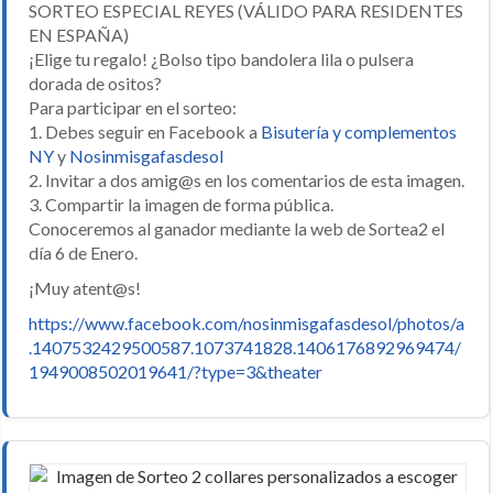
SORTEO ESPECIAL REYES (VÁLIDO PARA RESIDENTES
EN ESPAÑA)
¡Elige tu regalo! ¿Bolso tipo bandolera lila o pulsera
dorada de ositos?
Para participar en el sorteo:
1. Debes seguir en Facebook a
Bisutería y complementos
NY
y
Nosinmisgafasdesol
2. Invitar a dos amig@s en los comentarios de esta imagen.
3. Compartir la imagen de forma pública.
Conoceremos al ganador mediante la web de Sortea2 el
día 6 de Enero.
¡Muy atent@s!
https://www.facebook.com/nosinmisgafasdesol/photos/a
.1407532429500587.1073741828.1406176892969474/
1949008502019641/?type=3&theater