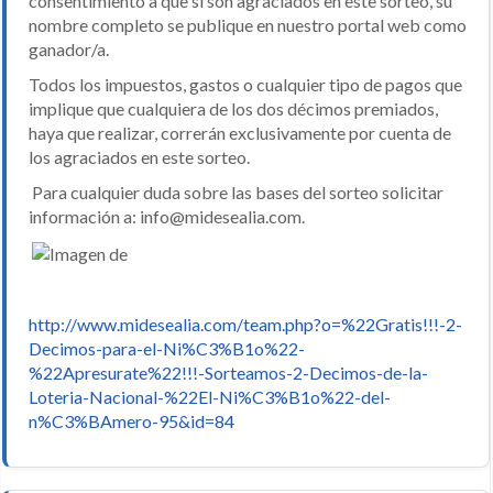
consentimiento a que si son agraciados en este sorteo, su
nombre completo se publique en nuestro portal web como
ganador/a.
Todos los impuestos, gastos o cualquier tipo de pagos que
implique que cualquiera de los dos décimos premiados,
haya que realizar, correrán exclusivamente por cuenta de
los agraciados en este sorteo.
Para cualquier duda sobre las bases del sorteo solicitar
información a: info@midesealia.com.
http://www.midesealia.com/team.php?o=%22Gratis!!!-2-
Decimos-para-el-Ni%C3%B1o%22-
%22Apresurate%22!!!-Sorteamos-2-Decimos-de-la-
Loteria-Nacional-%22El-Ni%C3%B1o%22-del-
n%C3%BAmero-95&id=84