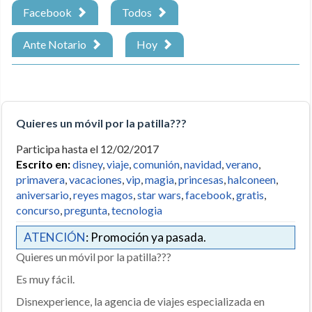
Facebook
Todos
Ante Notario
Hoy
Quieres un móvil por la patilla???
Participa hasta el 12/02/2017
Escrito en:
disney
,
viaje
,
comunión
,
navidad
,
verano
,
primavera
,
vacaciones
,
vip
,
magia
,
princesas
,
halconeen
,
aniversario
,
reyes magos
,
star wars
,
facebook
,
gratis
,
concurso
,
pregunta
,
tecnologia
ATENCIÓN
: Promoción ya pasada.
Quieres un móvil por la patilla???
Es muy fácil.
Disnexperience, la agencia de viajes especializada en