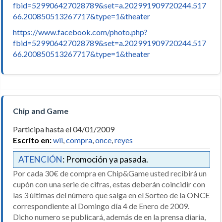
fbid=529906427028789&set=a.202991909720244.517
66.200850513267717&type=1&theater
https://www.facebook.com/photo.php?
fbid=529906427028789&set=a.202991909720244.517
66.200850513267717&type=1&theater
Chip and Game
Participa hasta el 04/01/2009
Escrito en:
wii
,
compra
,
once
,
reyes
ATENCIÓN
: Promoción ya pasada.
Por cada 30€ de compra en Chip&Game usted recibirá un
cupón con una serie de cifras, estas deberán coincidir con
las 3 últimas del número que salga en el Sorteo de la ONCE
correspondiente al Domingo día 4 de Enero de 2009.
Dicho numero se publicará, además de en la prensa diaria,