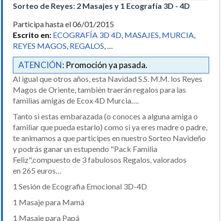
Sorteo de Reyes: 2 Masajes y 1 Ecografía 3D - 4D
Participa hasta el 06/01/2015
Escrito en:
ECOGRAFÍA 3D 4D
,
MASAJES
,
MURCIA
,
REYES MAGOS
,
REGALOS
, …
ATENCIÓN
: Promoción ya pasada.
Al igual que otros años, esta Navidad S.S. M.M. los Reyes
Magos de Oriente, también traerán regalos para las
familias amigas de Ecox 4D Murcia….
Tanto si estas embarazada (o conoces a alguna amiga o
familiar que pueda estarlo) como si ya eres madre o padre,
te animamos a que participes en nuestro Sorteo Navideño
y podrás ganar un estupendo "Pack Familia
Feliz",compuesto de 3 fabulosos Regalos, valorados
en 265 euros…
1 Sesión de Ecografia Emocional 3D-4D
1 Masaje para Mamá
1 Masaje para Papá