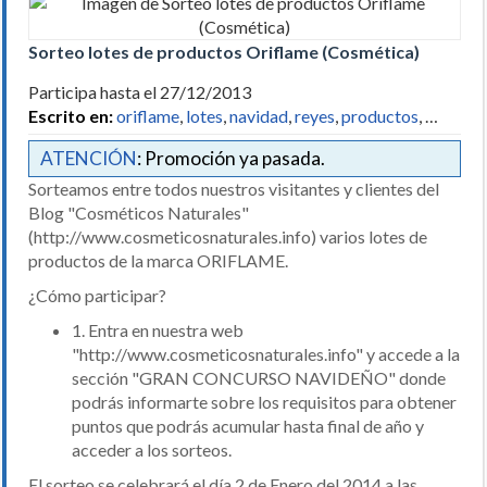
Sorteo lotes de productos Oriflame (Cosmética)
Participa hasta el 27/12/2013
Escrito en:
oriflame
,
lotes
,
navidad
,
reyes
,
productos
, …
ATENCIÓN
: Promoción ya pasada.
Sorteamos entre todos nuestros visitantes y clientes del
Blog "Cosméticos Naturales"
(http://www.cosmeticosnaturales.info) varios lotes de
productos de la marca ORIFLAME.
¿Cómo participar?
1. Entra en nuestra web
"http://www.cosmeticosnaturales.info" y accede a la
sección "GRAN CONCURSO NAVIDEÑO" donde
podrás informarte sobre los requisitos para obtener
puntos que podrás acumular hasta final de año y
acceder a los sorteos.
El sorteo se celebrará el día 2 de Enero del 2014 a las